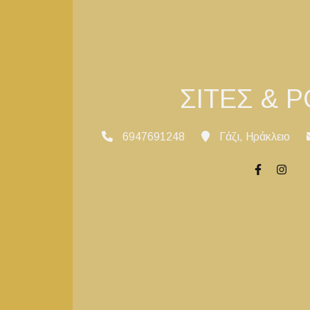
ΣΙΤΕΣ & 
6947691248
Γάζι, Ηράκλειο