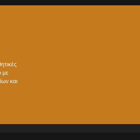
θητικές
ο με
ίων και