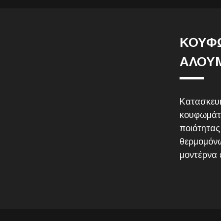
ΚΟΥΦ
ΑΛΟΥΜ
Κατασκευή
κουφωμάτ
ποιότητα
θερμομόνω
μοντέρνα 